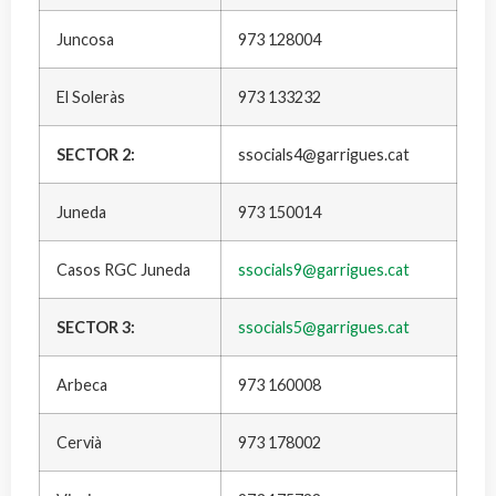
Juncosa
973 128004
El Soleràs
973 133232
SECTOR 2:
ssocials4@garrigues.cat
Juneda
973 150014
Casos RGC Juneda
ssocials9@garrigues.cat
SECTOR 3:
ssocials5@garrigues.cat
Arbeca
973 160008
Cervià
973 178002