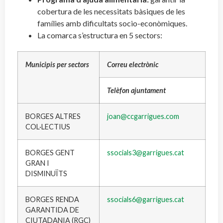
cobertura de les necessitats bàsiques de les
famílies amb dificultats socio-econòmiques.
La comarca s’estructura en 5 sectors:
Municipis per sectors
Correu electrònic
Telèfon ajuntament
BORGES ALTRES
joan@ccgarrigues.com
COL·LECTIUS
BORGES GENT
ssocials3@garrigues.cat
GRAN I
DISMINUÏTS
BORGES RENDA
ssocials6@garrigues.cat
GARANTIDA DE
CIUTADANIA (RGC)