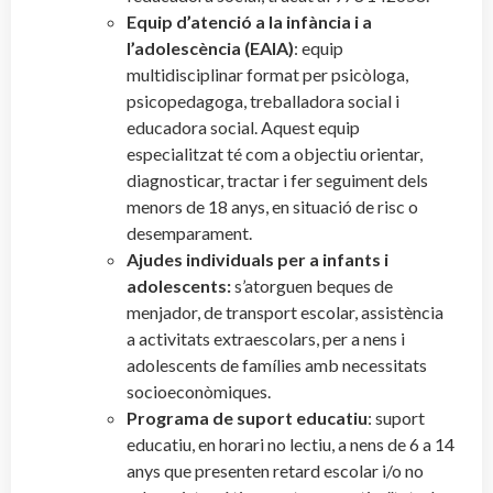
Equip d’atenció a la infància i a
l’adolescència (EAIA)
: equip
multidisciplinar format per psicòloga,
psicopedagoga, treballadora social i
educadora social. Aquest equip
especialitzat té com a objectiu orientar,
diagnosticar, tractar i fer seguiment dels
menors de 18 anys, en situació de risc o
desemparament.
Ajudes individuals per a infants i
adolescents:
s’atorguen beques de
menjador, de transport escolar, assistència
a activitats extraescolars, per a nens i
adolescents de famílies amb necessitats
socioeconòmiques.
Programa de suport educatiu
: suport
educatiu, en horari no lectiu, a nens de 6 a 14
anys que presenten retard escolar i/o no