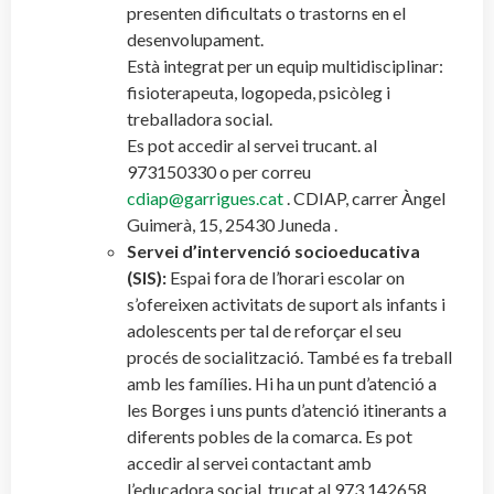
presenten dificultats o trastorns en el
desenvolupament.
Està integrat per un equip multidisciplinar:
fisioterapeuta, logopeda, psicòleg i
treballadora social.
Es pot accedir al servei trucant. al
973150330 o per correu
cdiap@garrigues.cat
. CDIAP, carrer Àngel
Guimerà, 15, 25430 Juneda .
Servei d’intervenció socioeducativa
(SIS):
Espai fora de l’horari escolar on
s’ofereixen activitats de suport als infants i
adolescents per tal de reforçar el seu
procés de socialització. També es fa treball
amb les famílies. Hi ha un punt d’atenció a
les Borges i uns punts d’atenció itinerants a
diferents pobles de la comarca. Es pot
accedir al servei contactant amb
l’educadora social, trucat al 973 142658.