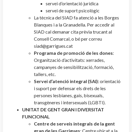
servei d’orientació jurídica
servei de suport psicològic
La tècnica del SIAD fa atenció a les Borges
Blanques i a la Granadella. Per accedir al
SIAD cal demanar cita prèvia trucant al
Consell Comarcal, o bé per correu
siad@garrigues.cat
Programa de promoció de les dones
:
Organització d’activitats: xerrades,
campanyes de sensibilització, formació,
tallers, etc.
Servei d’atenció integral (SAI):
orientació
i suport per defensar els drets de les
persones lesbianes, gais, bisexuals,
transgèneres i intersexuals (LGBTI).
UNITAT DE GENT GRAN I DIVERSITAT
FUNCIONAL
Centre de serveis integrals de la gent
gran de les Garrigues
: Centre ubicat a la