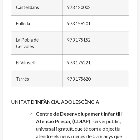
Castelldans
973 120002
Fulleda
973 156201
La Pobla de
973 175152
Cérvoles
El Vilosell
973 175221
Tarrés
973 175620
UNITAT
D’INFÀNCIA, ADOLESCÈNCIA
Centre de Desenvolupament Infantil i
Atenció Precoç (CDIAP)
: servei públic,
universal i gratuït, que té com a objectiu
atendre els nens i nenes de 0 a 6 anys que