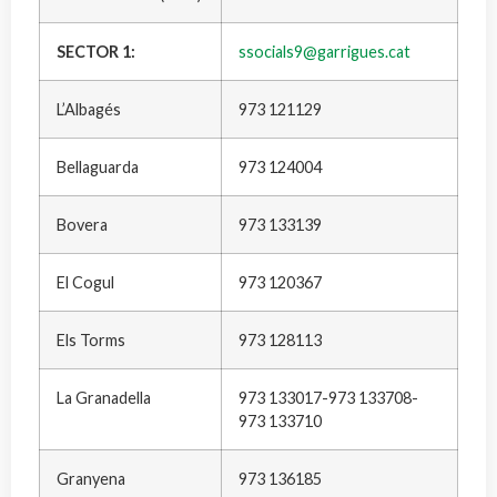
SECTOR 1:
ssocials9@garrigues.cat
L’Albagés
973 121129
Bellaguarda
973 124004
Bovera
973 133139
El Cogul
973 120367
Els Torms
973 128113
La Granadella
973 133017-973 133708-
973 133710
Granyena
973 136185