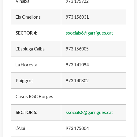
Vinaixa
973 175722
Els Omellons
973 156031
SECTOR 4:
ssocials6@garrigues.cat
L’Espluga Calba
973 156005
La Floresta
973 141094
Puiggròs
973 140802
Casos RGC Borges
SECTOR 5:
ssocials8@garrigues.cat
L’Albi
973 175004