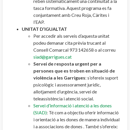
reben sistemàticament una continuïtat a la
tasca formativa. Aquest programa es fa
conjuntament amb Creu Roja, Càrites i
l’EAP.
UNITAT D’IGUALTAT
Per accedir als serveis d’aquesta unitat
podeu demanar cita prèvia trucant al
Consell Comarcal 973 142658 o al correu
siad@garrigues.cat
Servei de resposta urgent per a
persones que es troben en situació de
violència a les Garrigues
: s’ofereix suport
psicològic i assessorament jurídic,
allotjament d’urgència, servei de
teleassistència i atenció social.
Servei d’informació i atenció a les dones
(SIAD)
: Té com a objectiu oferir informació
i orientació a les dones de manera individual
i a associacions de dones . També s’ofereix: