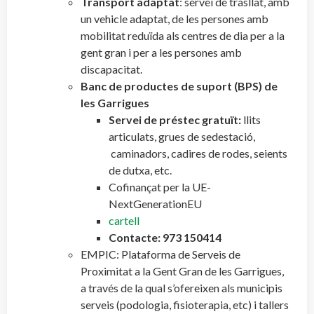
Transport adaptat
: servei de trasllat, amb
un vehicle adaptat, de les persones amb
mobilitat reduïda als centres de dia per a la
gent gran i per a les persones amb
discapacitat.
Banc de productes de suport (BPS) de
les Garrigues
Servei de préstec gratuït:
llits
articulats, grues de sedestació,
caminadors, cadires de rodes, seients
de dutxa, etc.
Cofinançat per la UE-
NextGenerationEU
cartell
Contacte: 973 150414
EMPIC: Plataforma de Serveis de
Proximitat a la Gent Gran de les Garrigues,
a través de la qual s’ofereixen als municipis
serveis (podologia, fisioterapia, etc) i tallers