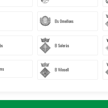
Els Omellons
El Soleràs
òs
rms
El Vilosell