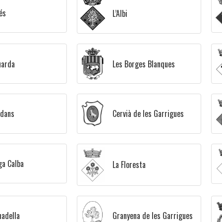
és
L’Albi
uarda
Les Borges Blanques
ldans
Cervià de les Garrigues
ga Calba
La Floresta
nadella
Granyena de les Garrigues