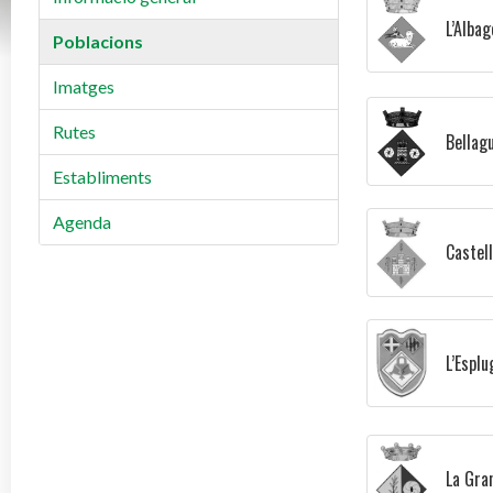
L’Albag
Poblacions
Imatges
Rutes
Bellag
Establiments
Agenda
Castel
L’Esplu
La Gra