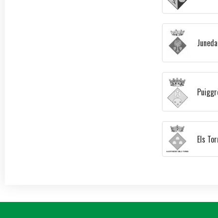
Juneda
Puiggr
Els To