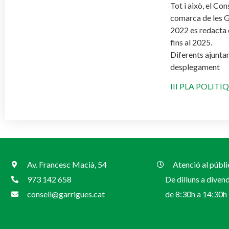
Tot i això, el Co
comarca de les Ga
2022 es redacta 
fins al 2025.
Diferents ajuntam
desplegament
III PLA POLITI
Av. Francesc Macià, 54
Atenció al públi
973 142 658
De dilluns a diven
consell@garrigues.cat
de 8:30h a 14:30h