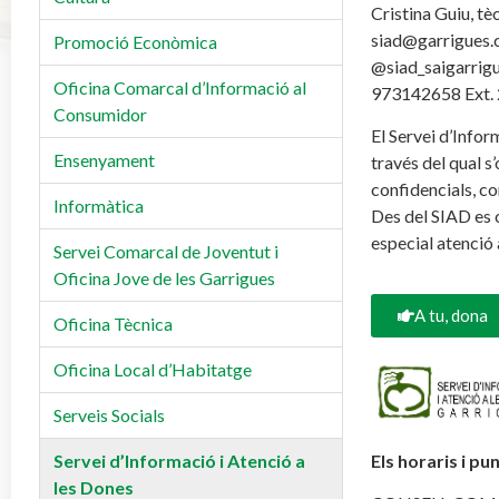
Cristina Guiu, tè
siad@garrigues.
Promoció Econòmica
@siad_saigarrig
Oficina Comarcal d’Informació al
973142658 Ext.
Consumidor
El Servei d’Infor
Ensenyament
través del qual s
confidencials, com
Informàtica
Des del SIAD es c
especial atenció 
Servei Comarcal de Joventut i
Oficina Jove de les Garrigues
A tu, dona
Oficina Tècnica
Oficina Local d’Habitatge
Serveis Socials
Servei d’Informació i Atenció a
Els horaris i pu
les Dones