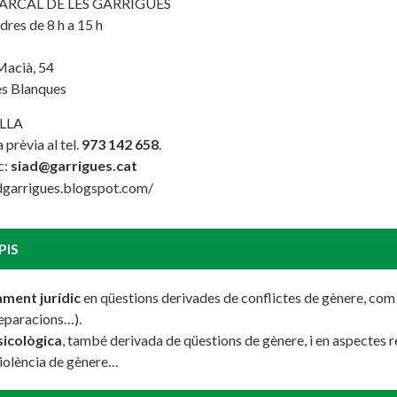
RCAL DE LES GARRIGUES
dres de 8 h a 15 h
Macià, 54
s Blanques
LLA
a prèvia al tel.
973 142 658
.
c:
siad@garrigues.cat
adgarrigues.blogspot.com/
PIS
ment jurídic
en qüestions derivades de conflictes de gènere, com a
separacions…).
sicològica
, també derivada de qüestions de gènere, i en aspectes 
violència de gènere…