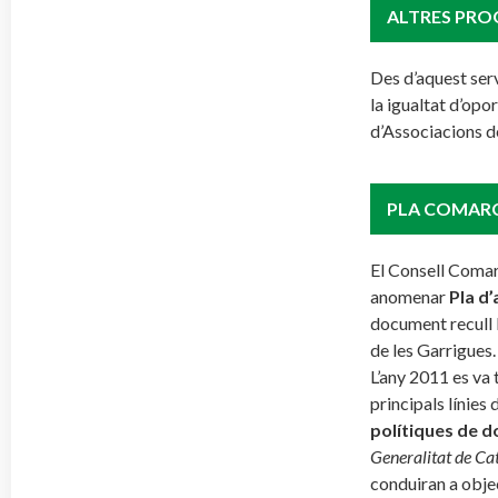
ALTRES PRO
Des d’aquest serv
la igualtat d’opo
d’Associacions de 
PLA COMARC
El Consell Comarc
anomenar
Pla d
document recull l
de les Garrigues.
L’any 2011 es va 
principals línies
polítiques de d
Generalitat de C
conduiran a objec