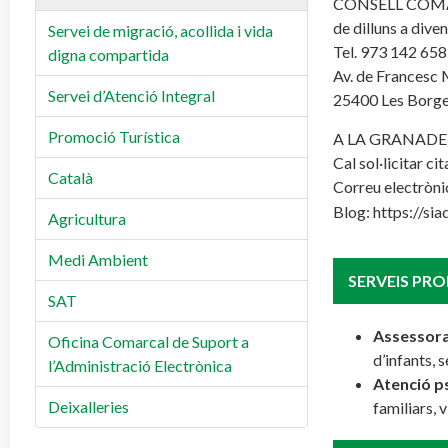
CONSELL COMA
de dilluns a diven
Servei de migració, acollida i vida
Tel. 973 142 658
digna compartida
Av. de Francesc 
Servei d’Atenció Integral
25400 Les Borge
Promoció Turística
A LA GRANADE
Cal sol·licitar cit
Català
Correu electròni
Blog:
https://si
Agricultura
Medi Ambient
SERVEIS PRO
SAT
Assessora
Oficina Comarcal de Suport a
d’infants, 
l’Administració Electrònica
Atenció p
Deixalleries
familiars, 