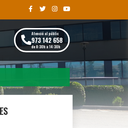
Atenció al públic
973 142 658
de 8:30h a 14:30h
ES