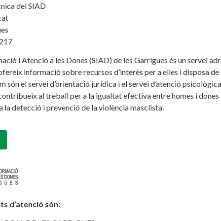
cnica del SIAD
cat
ues
 217
mació i Atenció a les Dones (SIAD) de les Garrigues és un servei ad
’ofereix informació sobre recursos d’interès per a elles i disposa de 
 són el servei d’orientació jurídica i el servei d’atenció psicològica
ontribueix al treball per a la igualtat efectiva entre homes i dones i
a la detecció i prevenció de la violència masclista.
nts d’atenció són: