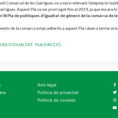
nsell Comarcal de les Garrigues va creure rellevant l’adaptació realit
rrigues. Aquest Pla va ser prorrogat fins al 2019, ja que encara hi ha
el
III Pla de polítiques d’igualtat de gènere de la comarca de l
ents de la comarca estan adherits a aquest Pla i duen a terme actu
QUES D’IGUALTAT. PLA D’ACCIÓ
.
c
Avís legal
dres
Política de privacitat
Política de cookies