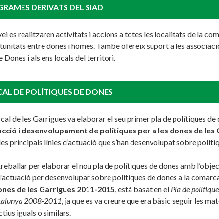
GRAMES DERIVATS DEL SIAD
ei es realitzaren activitats i accions a totes les localitats de la 
rtunitats entre dones i homes. També ofereix suport a les associaci
Dones i als ens locals del territori.
AL DE POLÍTIQUES DE DONES
al de les Garrigues va elaborar el seu primer pla de polítiques de d
’acció i desenvolupament de polítiques per a les dones de les
es principals línies d’actuació que s’han desenvolupat sobre políti
treballar per elaborar el nou pla de polítiques de dones amb l’objec
 d’actuació per desenvolupar sobre polítiques de dones a la comarca 
ones de les Garrigues 2011-2015
, està basat en el
Pla de polítique
atalunya 2008-2011
, ja que es va creure que era bàsic seguir les mat
tius iguals o similars.