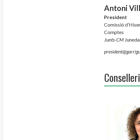
Antoni Vil
President
Comissió d’Hisen
Comptes
Junts-CM
Juneda
president@garrigu
Conseller