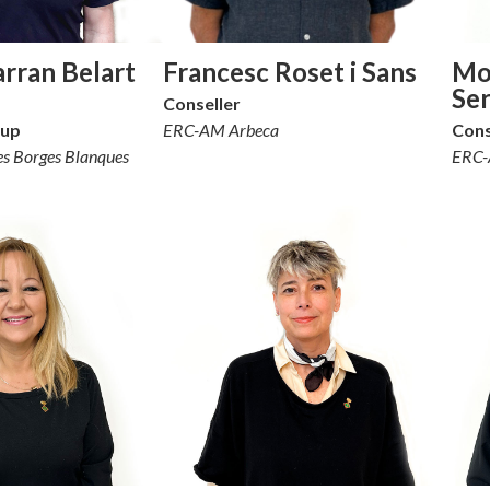
arran Belart
Francesc Roset i Sans
Mo
Se
Conseller
rup
ERC-AM Arbeca
Cons
s Borges Blanques
ERC-