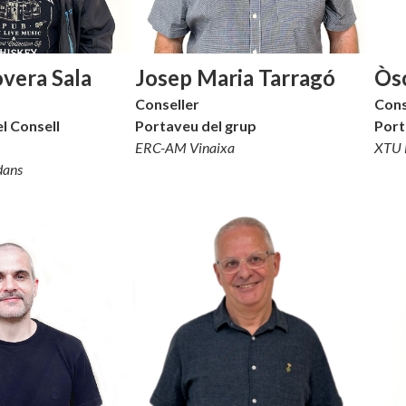
vera Sala
Josep Maria Tarragó
Òs
Conseller
Cons
l Consell
Portaveu del grup
Port
ERC-AM Vinaixa
XTU 
dans