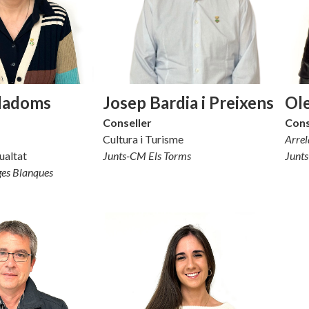
iladoms
Josep Bardia i Preixens
Ole
Conseller
Cons
Cultura i Turisme
Arrel
ualtat
Junts-CM Els Torms
Junt
ges Blanques