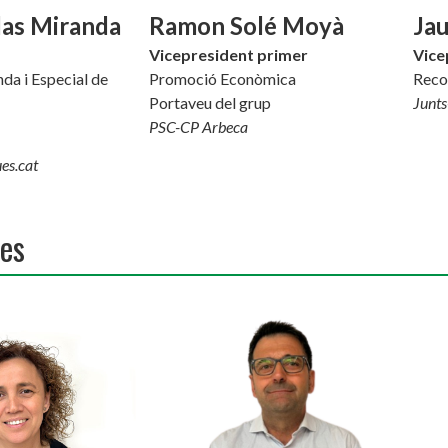
las Miranda
Ramon Solé Moyà
Ja
Vicepresident primer
Vice
da i Especial de
Promoció Econòmica
Recol
Portaveu del grup
Junts
PSC-CP Arbeca
es.cat
ies