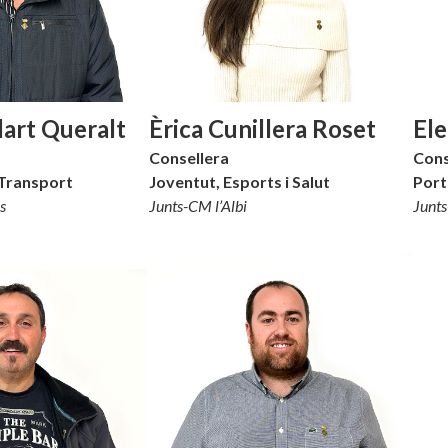
lart Queralt
Èrica Cunillera Roset
El
Consellera
Cons
Transport
Joventut, Esports i Salut
Port
s
Junts-CM
l’Albi
Junt