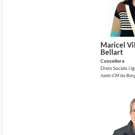
Maricel V
Bellart
Consellera
Drets Socials i Ig
Junts-CM les Bor