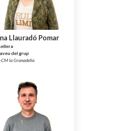
ena Llauradó Pomar
ellera
aveu del grup
s-CM
la Granadella