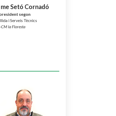
ume Setó Cornadó
president segon
lida i Serveis Tècnics
-CM la Floresta