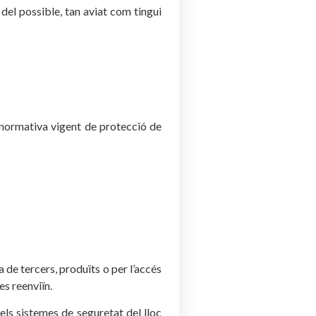
 del possible, tan aviat com tingui
a normativa vigent de protecció de
a de tercers, produïts o per l’accés
es reenviïn.
els sistemes de seguretat del lloc