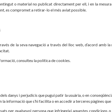
ontingut o material no publicat directament per ell, i en la mesura
nt, es compromet a retirar-lo el més aviat possible.
s
a través de la seva navegació a través del lloc web, d’acord amb l
citat.
nformació, consulteu la política de cookies.
dels danys i perjudicis que pugui patir la usuària, o en conseqüènci
en la informació que s’hi facilita o en accedir a terceres pàgines que 
usats per qualsevol persona que infringeixi aquestes condicions o 