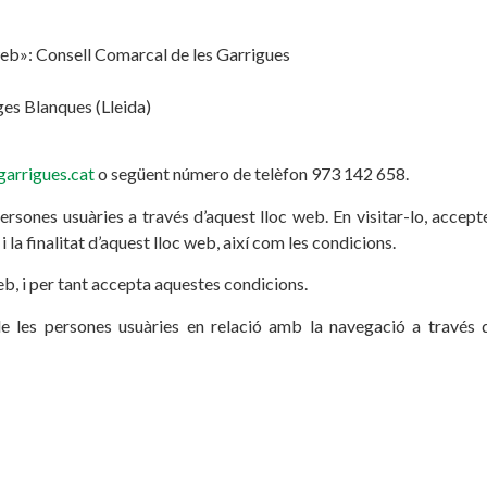
web»: Consell Comarcal de les Garrigues
ges Blanques (Lleida)
arrigues.cat
o següent número de telèfon 973 142 658.
ersones usuàries a través d’aquest lloc web. En visitar-lo, accept
la finalitat d’aquest lloc web, així com les condicions.
web, i per tant accepta aquestes condicions.
de les persones usuàries en relació amb la navegació a través d