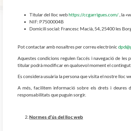
Titular del lloc web
https://ccgarrigues.com/
, la «
NIF: P7500004B
Domicili social: Francesc Macià, 54, 25400 les Bor
Pot contactar amb nosaltres per correu electrònic
dpd@g
Aquestes condicions regulen l’accés i navegació de les p
titular podrà modificar en qualsevol moment el contingut i 
Es considera usuària la persona que visita el nostre lloc 
A més, facilitem informació sobre els drets i deures 
responsabilitats que puguin sorgir.
Normes d’ús del lloc web