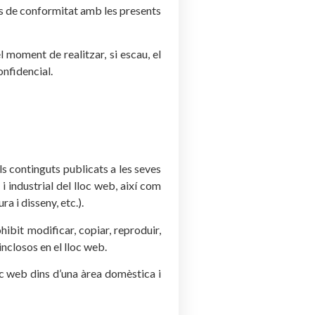
e ús de conformitat amb les presents
l moment de realitzar, si escau, el
onfidencial.
els continguts publicats a les seves
 i industrial del lloc web, així com
a i disseny, etc.).
ohibit modificar, copiar, reproduir,
inclosos en el lloc web.
loc web dins d’una àrea domèstica i