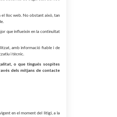
 el lloc web. No obstant això, tan
le.
or que influeixin en la continuïtat
litzat, amb informació fiable i de
zatiu i tècnic.
alitat, o que tingués sospites
avés dels mitjans de contacte
igent en el moment del litigi, a la