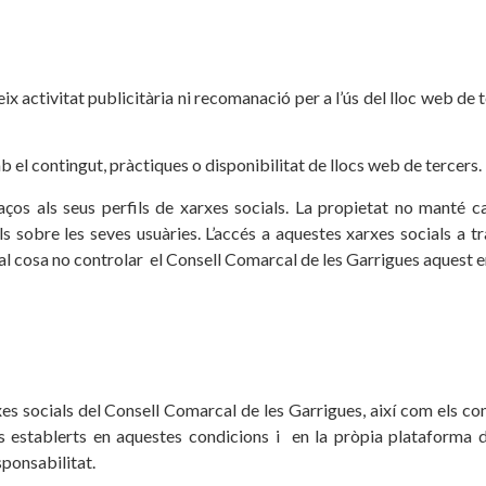
ix activitat publicitària ni recomanació per a l’ús del lloc web de 
 el contingut, pràctiques o disponibilitat de llocs web de tercers.
llaços als seus perfils de xarxes socials. La propietat no manté 
 sobre les seves usuàries. L’accés a aquestes xarxes socials a tr
 qual cosa no controlar el Consell Comarcal de les Garrigues aquest e
xes socials del Consell Comarcal de les Garrigues, així com els co
els establerts en aquestes condicions i en la pròpia plataforma d
sponsabilitat.