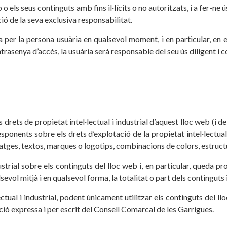
o els seus continguts amb fins il·lícits o no autoritzats, i a fer-n
ió de la seva exclusiva responsabilitat.
a per la persona usuària en qualsevol moment, i en particular, en e
ntrasenya d’accés, la usuària serà responsable del seu ús diligent i c
 drets de propietat intel·lectual i industrial d’aquest lloc web (i d
responents sobre els drets d’explotació de la propietat intel·lectual
atges, textos, marques o logotips, combinacions de colors, estructur
ustrial sobre els continguts del lloc web i, en particular, queda pr
vol mitjà i en qualsevol forma, la totalitat o part dels continguts 
ectual i industrial, podent únicament utilitzar els continguts del l
ció expressa i per escrit del Consell Comarcal de les Garrigues.