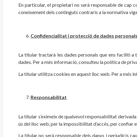
En particular, el propietari no serà responsable de cap c
coneixement dels continguts contraris a la normativa vige
Confidencialitat i protecció de dades personal
La titular tractarà les dades personals que ens faciliti 
dades. Per a més informació, consulteu la política de priva
La titular utilitza cookies en aquest lloc web. Per a més i
Responsabilitat
La titular s’eximeix de qualsevol responsabilitat derivada 
ús del lloc web, per la impossibilitat d’accés, per confiar 
La titular no serà responsable dels danys i perjudicis ca