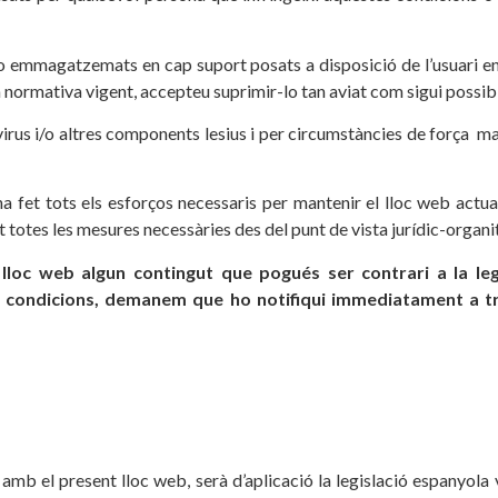
 o emmagatzemats en cap suport posats a disposició de l’usuari en
 normativa vigent, accepteu suprimir-lo tan aviat com sigui possib
virus i/o altres components lesius i per circumstàncies de força maj
a fet tots els esforços necessaris per mantenir el lloc web actua
 totes les mesures necessàries des del punt de vista jurídic-organit
l lloc web algun contingut que pogués ser contrari a la leg
s condicions, demanem que ho notifiqui immediatament a tr
amb el present lloc web, serà d’aplicació la legislació espanyola v