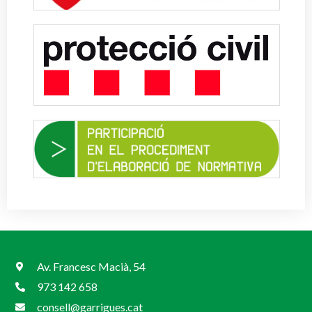
Av. Francesc Macià, 54
973 142 658
consell@garrigues.cat