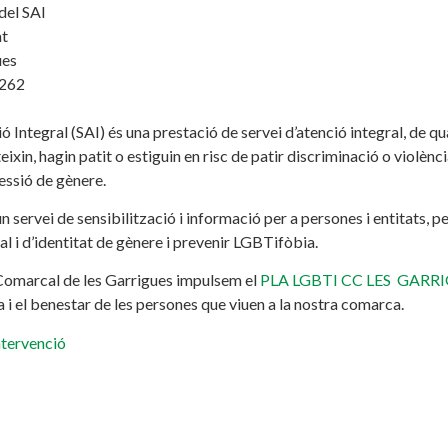
del SAI
at
ues
 262
ó Integral (SAI) és una prestació de servei d’atenció integral, de qu
ixin, hagin patit o estiguin en risc de patir discriminació o violènci
essió de gènere.
n servei de sensibilització i informació per a persones i entitats, pe
al i d’identitat de gènere i prevenir LGBTifòbia.
Comarcal de les Garrigues impulsem el
PLA LGBTI CC LES GARR
da i el benestar de les persones que viuen a la nostra comarca.
ntervenció