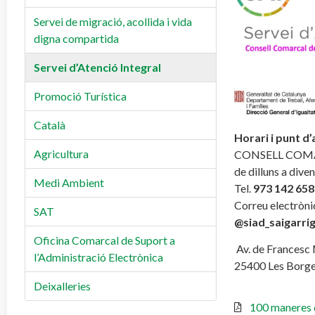
Servei de migració, acollida i vida
digna compartida
Servei d’Atenció Integral
Promoció Turística
Català
Horari i punt d’
Agricultura
CONSELL COMA
de dilluns a diven
Medi Ambient
Tel.
973 142 658
Correu electròni
SAT
@siad_saigarri
Oficina Comarcal de Suport a
Av. de Francesc 
l’Administració Electrònica
25400 Les Borge
Deixalleries
100 maneres 