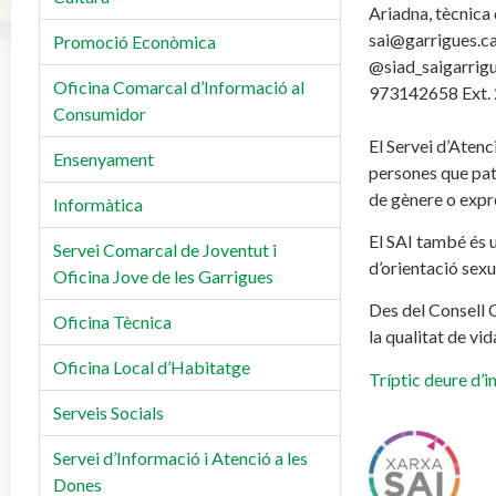
Ariadna, tècnica 
sai@garrigues.c
Promoció Econòmica
@siad_saigarrig
Oficina Comarcal d’Informació al
973142658 Ext.
Consumidor
El Servei d’Atenci
Ensenyament
persones que pate
de gènere o expr
Informàtica
El SAI també és u
Servei Comarcal de Joventut i
d’orientació sexu
Oficina Jove de les Garrigues
Des del Consell 
Oficina Tècnica
la qualitat de vi
Oficina Local d’Habitatge
Tríptic deure d’i
Serveis Socials
Servei d’Informació i Atenció a les
Dones