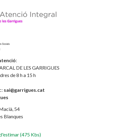
atenció
:
RCAL DE LES GARRIGUES
dres de 8 h a 15 h
c:
sai@garrigues.cat
gues
Macià, 54
s Blanques
d'estimar (475 Kbs)