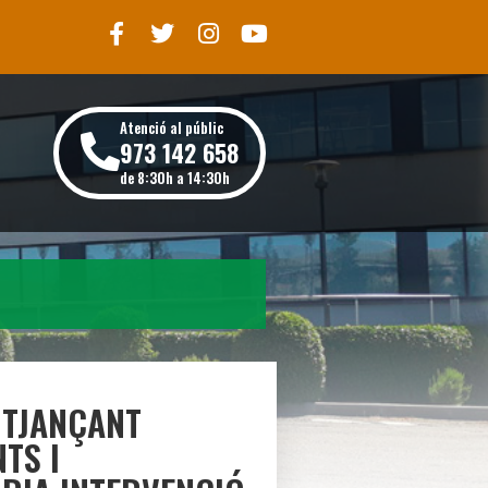
Atenció al públic
973 142 658
de 8:30h a 14:30h
ITJANÇANT
TS I