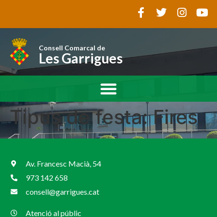
Consell Comarcal de
Les Garrigues
Tipus de festa:
Fires
Av. Francesc Macià, 54
973 142 658
consell@garrigues.cat
Atenció al públic