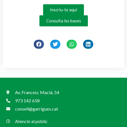
Inscriu-te aquí
Consulta les bases
Av. Francesc Macià, 54
973 142 658
consell@garrigues.cat
Atenció al públic