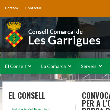
Portada
Contactar
Consell Comarcal de
Les Garrigues
El Consell
La Comarca
Serveis
EL CONSELL
CONVOCA
PER A L’
Salutació del President