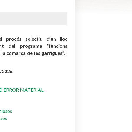
l procés selectiu d’un lloc
ent del programa “funcions
 la comarca de les garrigues”, i
6/2026.
Ó ERROR MATERIAL
xclosos
osos