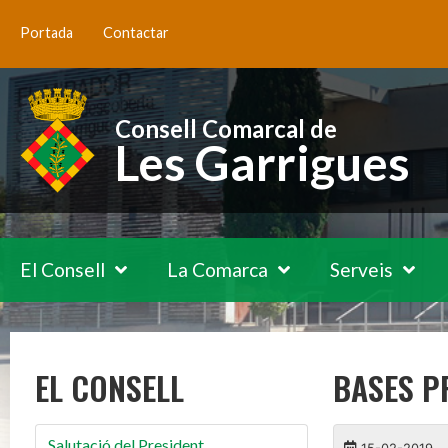
Portada
Contactar
Consell Comarcal de
Les Garrigues
El Consell
La Comarca
Serveis
EL CONSELL
BASES P
Salutació del President
15-02-2019