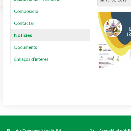
Composició
Contactar
Notícies
Documents
Enllaços d’interès
Av. Francesc Macià, 54
Atenció al públi