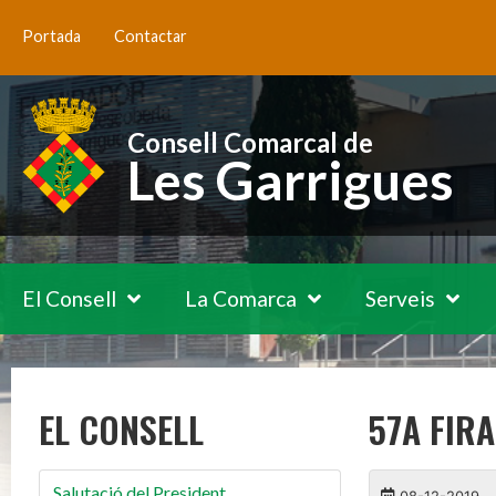
Portada
Contactar
Consell Comarcal de
Les Garrigues
El Consell
La Comarca
Serveis
EL CONSELL
57A FIRA
Salutació del President
08-12-2019